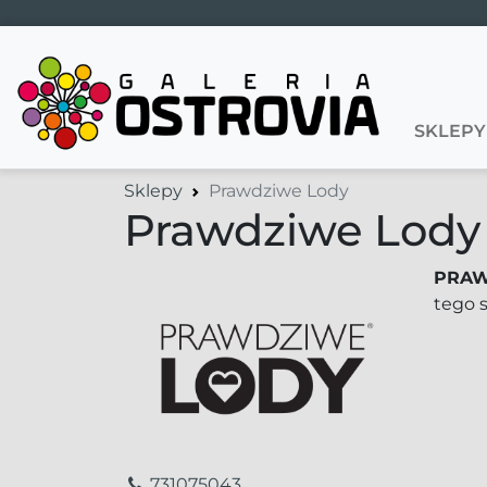
Main Navigation
SKLEPY
Sklepy
Prawdziwe Lody
Prawdziwe Lody
PRA
tego 
731075043