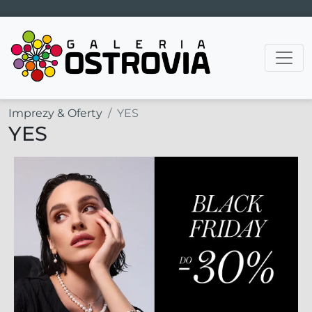
Main Navigation
Imprezy & Oferty
YES
YES