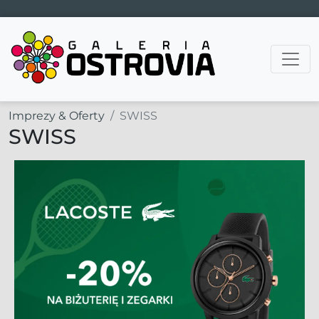
Main Navigation
Imprezy & Oferty
SWISS
SWISS