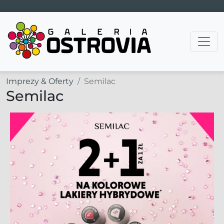
Main Navigation
Imprezy & Oferty
Semilac
Semilac