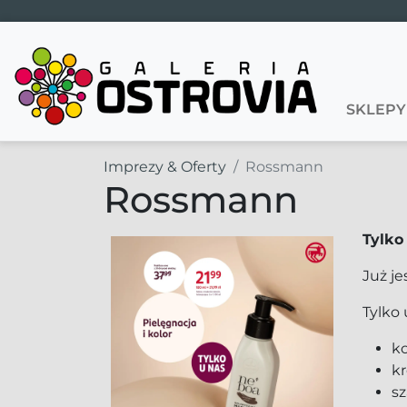
Main Navigation
SKLEPY
Imprezy & Oferty
Rossmann
Rossmann
Tylko
Już j
Tylko 
k
k
s