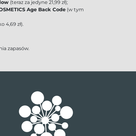
low
(teraz za jedyne 21,99 zł);
OSMETICS Age Back Code
(w tym
ko 4,69 zł).
nia zapasów.