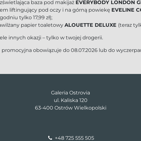
zświetlająca baza pod makijaż
EVERYBODY LONDON G
em liftingujący pod oczy i na górną powiekę
EVELINE C
godniu tylko 17,99 zł);
awilżany papier toaletowy
ALOUETTE DELUXE
(teraz tyl
iele innych okazji – tylko w twojej drogerii.
a promocyjna obowiązuje do 08.07.2026 lub do wyczerpa
Galeria Ostrovia
ul. Kaliska 120
63-400 Ostrów Wielkopolski
+48 725 555 505