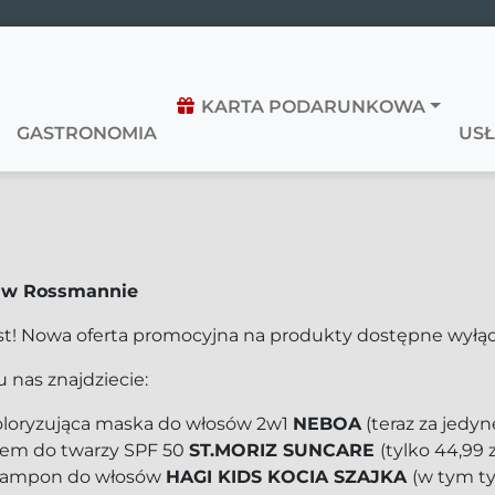
KARTA PODARUNKOWA
GASTRONOMIA
USŁ
 w Rossmannie
est! Nowa oferta promocyjna na produkty dostępne wyłącz
u nas znajdziecie:
oloryzująca maska do włosów 2w1
NEBOA
(teraz za jedyne
rem do twarzy SPF 50
ST.MORIZ SUNCARE
(tylko 44,99 z
zampon do włosów
HAGI KIDS KOCIA SZAJKA
(w tym ty