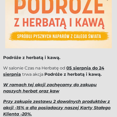
Podróże z herbatą i kawą.
W salonie Czas na Herbatę od
05 sierpnia do 24
sierpnia
trwa akcja
Podróże z herbatą i kawą.
W ramach tej akcji zachęcamy do zakupu
naszych herbat oraz kaw
Przy zakupie zestawu 2 dowolnych produktów z
akcji -15% a dla posiadaczy naszej Karty Stałego
Klienta -20%.