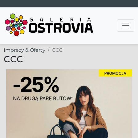
Main Navigation
Imprezy & Oferty
CCC
CCC