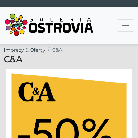
Main Navigation
Imprezy & Oferty
C&A
C&A